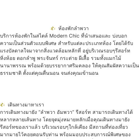
ห้องพักลำพวา
บริการห้องพักในสไตล์ Modern Chic ที่นำเสนอและ บ่งบอก
ความเป็นส่วนตัวแบบพิเศษ สำหรับแต่ละประเภทห้อง โดยได้รับ
แรงบัลดาลใจมาจากสิ่งแวดล้อมหลักที่ อยู่บริเวณรอบๆรีสอร์ท
หิ่งห้อย ดอกลำพู พระจันทร์ กระต่าย ผีเสื้อ รวมทั้งแมกไม้
นานาพรรณ พร้อมด้วยบรรยากาศริมคลอง ให้คุณสัมผัสความเป็น
ธรรมชาติ ตั้งแต่คุณตื่นนอน จนส่งคุณเข้านอน
เดินทางมาหาเรา
การเดินทางมายัง “ลำพวา อัมพวา” รีสอร์ท สามารถเดินทางได้
หลากหลายเส้นทาง โดยจุดมุ่งหมายหลักเมื่อคุณเดินทางมายัง
รีสอร์ทของเราแล้ว บริเวณรอบๆใกล้เคียง มีสถานที่ท่องเที่ยว
มากมายไว้คอยตอนรับท่าน พร้อมมอบประสบการณ์พิเศษของ