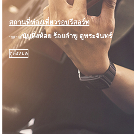
สถานที่ท่องเที่ยวรอบรีสอร์ท
นับหิ่งห้อย ร้อยลำพู ดูพระจันทร์
"ตลาดน้ำอัมพวา"
ดูทั้งหมด