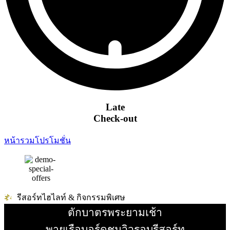
Late
Check-out
หน้ารวมโปรโมชั่น
รีสอร์ทไฮไลท์ & กิจกรรมพิเศษ
ตักบาตรพระยามเช้า
อ่านเพิ่ม
พายเรือบอร์ดชมวิวรอบรีสอร์ท