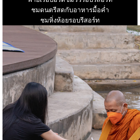
อ่านเพิ่ม
ชมดนตรีสดกับอาหารมื้อค่ำ
อ่านเพิ่ม
ชมหิ่งห้อยรอบรีสอร์ท
อ่านเพิ่ม