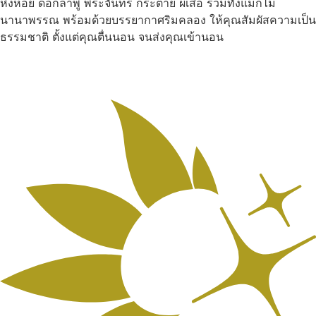
หิ่งห้อย ดอกลำพู พระจันทร์ กระต่าย ผีเสื้อ รวมทั้งแมกไม้
นานาพรรณ พร้อมด้วยบรรยากาศริมคลอง ให้คุณสัมผัสความเป็น
ธรรมชาติ ตั้งแต่คุณตื่นนอน จนส่งคุณเข้านอน