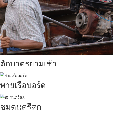
ตักบาตรยามเช้า
พายเรือบอร์ด
สถานที่ท่องเที่ยวรอบรีสอร์ท
ชมดนตรีสด
นับหิ่งห้อย ร้อยลำพู ดูพระจันทร์
"ตลาดน้ำอัมพวา"