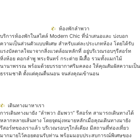
ห้องพักลำพวา
บริการห้องพักในสไตล์ Modern Chic ที่นำเสนอและ บ่งบอก
ความเป็นส่วนตัวแบบพิเศษ สำหรับแต่ละประเภทห้อง โดยได้รับ
แรงบัลดาลใจมาจากสิ่งแวดล้อมหลักที่ อยู่บริเวณรอบๆรีสอร์ท
หิ่งห้อย ดอกลำพู พระจันทร์ กระต่าย ผีเสื้อ รวมทั้งแมกไม้
นานาพรรณ พร้อมด้วยบรรยากาศริมคลอง ให้คุณสัมผัสความเป็น
ธรรมชาติ ตั้งแต่คุณตื่นนอน จนส่งคุณเข้านอน
เดินทางมาหาเรา
การเดินทางมายัง “ลำพวา อัมพวา” รีสอร์ท สามารถเดินทางได้
หลากหลายเส้นทาง โดยจุดมุ่งหมายหลักเมื่อคุณเดินทางมายัง
รีสอร์ทของเราแล้ว บริเวณรอบๆใกล้เคียง มีสถานที่ท่องเที่ยว
มากมายไว้คอยตอนรับท่าน พร้อมมอบประสบการณ์พิเศษของ