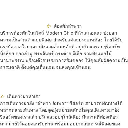
ห้องพักลำพวา
บริการห้องพักในสไตล์ Modern Chic ที่นำเสนอและ บ่งบอก
ความเป็นส่วนตัวแบบพิเศษ สำหรับแต่ละประเภทห้อง โดยได้รับ
แรงบัลดาลใจมาจากสิ่งแวดล้อมหลักที่ อยู่บริเวณรอบๆรีสอร์ท
หิ่งห้อย ดอกลำพู พระจันทร์ กระต่าย ผีเสื้อ รวมทั้งแมกไม้
นานาพรรณ พร้อมด้วยบรรยากาศริมคลอง ให้คุณสัมผัสความเป็น
ธรรมชาติ ตั้งแต่คุณตื่นนอน จนส่งคุณเข้านอน
เดินทางมาหาเรา
การเดินทางมายัง “ลำพวา อัมพวา” รีสอร์ท สามารถเดินทางได้
หลากหลายเส้นทาง โดยจุดมุ่งหมายหลักเมื่อคุณเดินทางมายัง
รีสอร์ทของเราแล้ว บริเวณรอบๆใกล้เคียง มีสถานที่ท่องเที่ยว
มากมายไว้คอยตอนรับท่าน พร้อมมอบประสบการณ์พิเศษของ