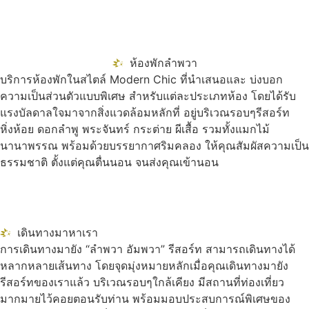
ห้องพักลำพวา
บริการห้องพักในสไตล์ Modern Chic ที่นำเสนอและ บ่งบอก
ความเป็นส่วนตัวแบบพิเศษ สำหรับแต่ละประเภทห้อง โดยได้รับ
แรงบัลดาลใจมาจากสิ่งแวดล้อมหลักที่ อยู่บริเวณรอบๆรีสอร์ท
หิ่งห้อย ดอกลำพู พระจันทร์ กระต่าย ผีเสื้อ รวมทั้งแมกไม้
นานาพรรณ พร้อมด้วยบรรยากาศริมคลอง ให้คุณสัมผัสความเป็น
ธรรมชาติ ตั้งแต่คุณตื่นนอน จนส่งคุณเข้านอน
เดินทางมาหาเรา
การเดินทางมายัง “ลำพวา อัมพวา” รีสอร์ท สามารถเดินทางได้
หลากหลายเส้นทาง โดยจุดมุ่งหมายหลักเมื่อคุณเดินทางมายัง
รีสอร์ทของเราแล้ว บริเวณรอบๆใกล้เคียง มีสถานที่ท่องเที่ยว
มากมายไว้คอยตอนรับท่าน พร้อมมอบประสบการณ์พิเศษของ