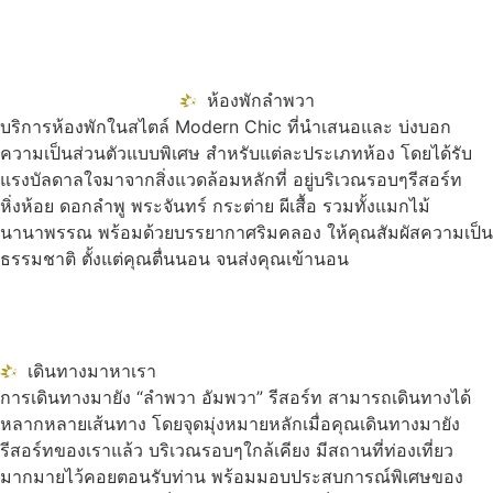
ห้องพักลำพวา
บริการห้องพักในสไตล์ Modern Chic ที่นำเสนอและ บ่งบอก
ความเป็นส่วนตัวแบบพิเศษ สำหรับแต่ละประเภทห้อง โดยได้รับ
แรงบัลดาลใจมาจากสิ่งแวดล้อมหลักที่ อยู่บริเวณรอบๆรีสอร์ท
หิ่งห้อย ดอกลำพู พระจันทร์ กระต่าย ผีเสื้อ รวมทั้งแมกไม้
นานาพรรณ พร้อมด้วยบรรยากาศริมคลอง ให้คุณสัมผัสความเป็น
ธรรมชาติ ตั้งแต่คุณตื่นนอน จนส่งคุณเข้านอน
เดินทางมาหาเรา
การเดินทางมายัง “ลำพวา อัมพวา” รีสอร์ท สามารถเดินทางได้
หลากหลายเส้นทาง โดยจุดมุ่งหมายหลักเมื่อคุณเดินทางมายัง
รีสอร์ทของเราแล้ว บริเวณรอบๆใกล้เคียง มีสถานที่ท่องเที่ยว
มากมายไว้คอยตอนรับท่าน พร้อมมอบประสบการณ์พิเศษของ