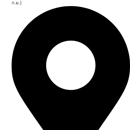
ก.ม.)