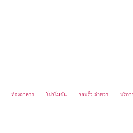
ห้องอาหาร
โปรโมชั่น
รอบรั้ว ลำพวา
บริการ
นับหิ่งห้อย ร้อยลำพู ดูพระจันทร