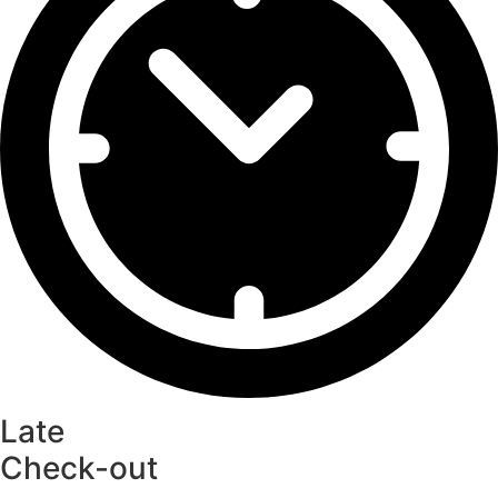
Late
Check-out