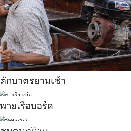
ตักบาตรยามเช้า
พายเรือบอร์ด
สถานที่ท่องเที่ยวรอบรีสอร์ท
ชมดนตรีสด
นับหิ่งห้อย ร้อยลำพู ดูพระจันทร์