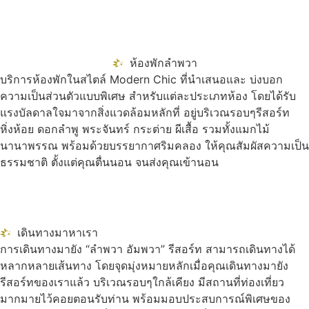
ห้องพักลำพวา
บริการห้องพักในสไตล์ Modern Chic ที่นำเสนอและ บ่งบอก
ความเป็นส่วนตัวแบบพิเศษ สำหรับแต่ละประเภทห้อง โดยได้รับ
แรงบัลดาลใจมาจากสิ่งแวดล้อมหลักที่ อยู่บริเวณรอบๆรีสอร์ท
หิ่งห้อย ดอกลำพู พระจันทร์ กระต่าย ผีเสื้อ รวมทั้งแมกไม้
นานาพรรณ พร้อมด้วยบรรยากาศริมคลอง ให้คุณสัมผัสความเป็น
ธรรมชาติ ตั้งแต่คุณตื่นนอน จนส่งคุณเข้านอน
เดินทางมาหาเรา
การเดินทางมายัง “ลำพวา อัมพวา” รีสอร์ท สามารถเดินทางได้
หลากหลายเส้นทาง โดยจุดมุ่งหมายหลักเมื่อคุณเดินทางมายัง
รีสอร์ทของเราแล้ว บริเวณรอบๆใกล้เคียง มีสถานที่ท่องเที่ยว
มากมายไว้คอยตอนรับท่าน พร้อมมอบประสบการณ์พิเศษของ