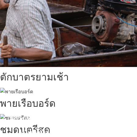
ตักบาตรยามเช้า
พายเรือบอร์ด
สถานที่ท่องเที่ยวรอบรีสอร์ท
ชมดนตรีสด
นับหิ่งห้อย ร้อยลำพู ดูพระจันทร์
"ตลาดน้ำอัมพวา"