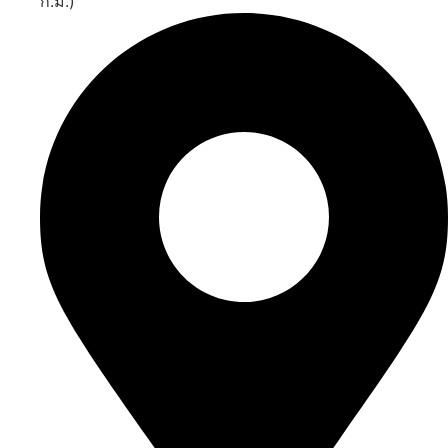
ก.ม.)