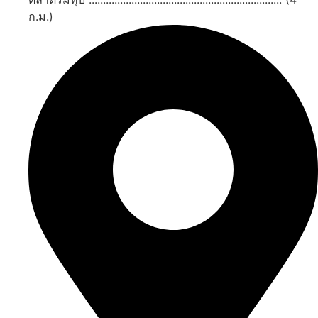
ก.ม.)