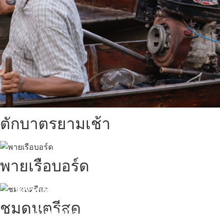
ตักบาตรยามเช้า
พายเรือบอร์ด
สถานที่ท่องเที่ยวรอบรีสอร์ท
ชมดนตรีสด
นับหิ่งห้อย ร้อยลำพู ดูพระจันทร์
"ตลาดน้ำอัมพวา"