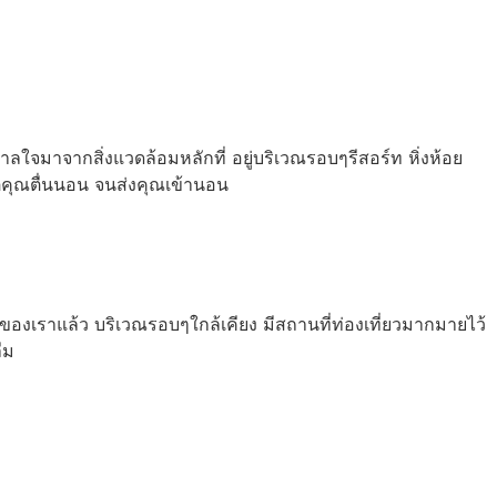
จมาจากสิ่งแวดล้อมหลักที่ อยู่บริเวณรอบๆรีสอร์ท หิ่งห้อย
่คุณตื่นนอน จนส่งคุณเข้านอน
องเราแล้ว บริเวณรอบๆใกล้เคียง มีสถานที่ท่องเที่ยวมากมายไว้
ืม