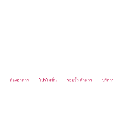
ห้องอาหาร
โปรโมชั่น
รอบรั้ว ลำพวา
บริการ
นับหิ่งห้อย ร้อยลำพู ดูพระจันทร