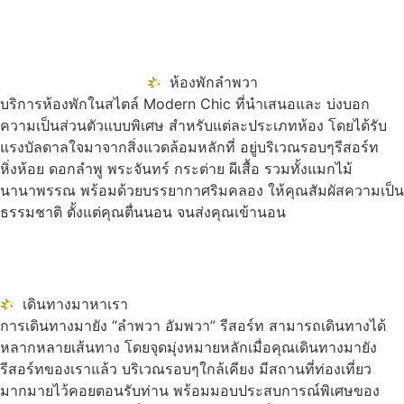
ห้องพักลำพวา
บริการห้องพักในสไตล์ Modern Chic ที่นำเสนอและ บ่งบอก
ความเป็นส่วนตัวแบบพิเศษ สำหรับแต่ละประเภทห้อง โดยได้รับ
แรงบัลดาลใจมาจากสิ่งแวดล้อมหลักที่ อยู่บริเวณรอบๆรีสอร์ท
หิ่งห้อย ดอกลำพู พระจันทร์ กระต่าย ผีเสื้อ รวมทั้งแมกไม้
นานาพรรณ พร้อมด้วยบรรยากาศริมคลอง ให้คุณสัมผัสความเป็น
ธรรมชาติ ตั้งแต่คุณตื่นนอน จนส่งคุณเข้านอน
เดินทางมาหาเรา
การเดินทางมายัง “ลำพวา อัมพวา” รีสอร์ท สามารถเดินทางได้
หลากหลายเส้นทาง โดยจุดมุ่งหมายหลักเมื่อคุณเดินทางมายัง
รีสอร์ทของเราแล้ว บริเวณรอบๆใกล้เคียง มีสถานที่ท่องเที่ยว
มากมายไว้คอยตอนรับท่าน พร้อมมอบประสบการณ์พิเศษของ