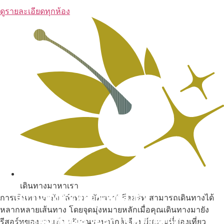
ดูรายละเอียดทุกห้อง
เดินทางมาหาเรา
สถานที่ท่องเที่ยวรอบรีสอร์ท
การเดินทางมายัง “ลำพวา อัมพวา” รีสอร์ท สามารถเดินทางได้
หลากหลายเส้นทาง โดยจุดมุ่งหมายหลักเมื่อคุณเดินทางมายัง
นับหิ่งห้อย ร้อยลำพู ดูพระจันทร์
รีสอร์ทของเราแล้ว บริเวณรอบๆใกล้เคียง มีสถานที่ท่องเที่ยว
"ตลาดน้ำอัมพวา"