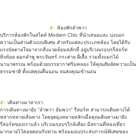
ห้องพักลำพวา
บริการห้องพักในสไตล์ Modern Chic ที่นำเสนอและ บ่งบอก
ความเป็นส่วนตัวแบบพิเศษ สำหรับแต่ละประเภทห้อง โดยได้รับ
แรงบัลดาลใจมาจากสิ่งแวดล้อมหลักที่ อยู่บริเวณรอบๆรีสอร์ท
หิ่งห้อย ดอกลำพู พระจันทร์ กระต่าย ผีเสื้อ รวมทั้งแมกไม้
นานาพรรณ พร้อมด้วยบรรยากาศริมคลอง ให้คุณสัมผัสความเป็น
ธรรมชาติ ตั้งแต่คุณตื่นนอน จนส่งคุณเข้านอน
เดินทางมาหาเรา
การเดินทางมายัง “ลำพวา อัมพวา” รีสอร์ท สามารถเดินทางได้
หลากหลายเส้นทาง โดยจุดมุ่งหมายหลักเมื่อคุณเดินทางมายัง
รีสอร์ทของเราแล้ว บริเวณรอบๆใกล้เคียง มีสถานที่ท่องเที่ยว
มากมายไว้คอยตอนรับท่าน พร้อมมอบประสบการณ์พิเศษของ