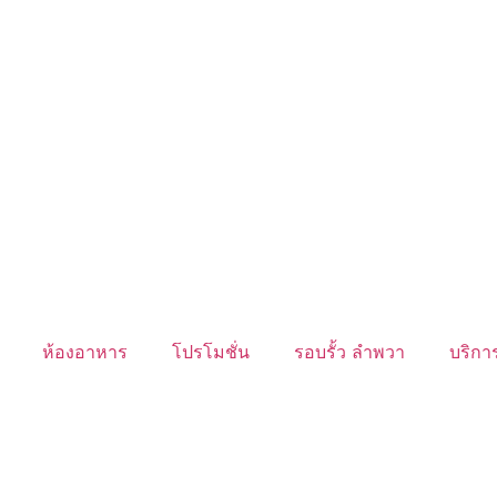
ห้องอาหาร
โปรโมชั่น
รอบรั้ว ลำพวา
บริการ
นับหิ่งห้อย ร้อยลำพู ดูพระจันทร