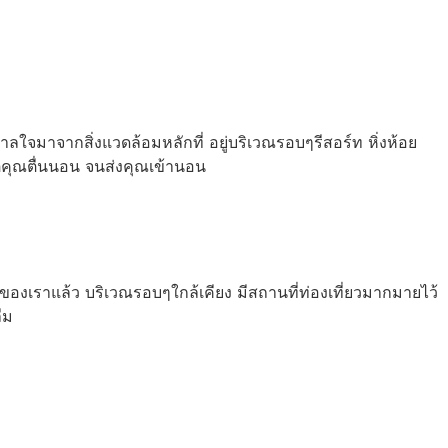
จมาจากสิ่งแวดล้อมหลักที่ อยู่บริเวณรอบๆรีสอร์ท หิ่งห้อย
่คุณตื่นนอน จนส่งคุณเข้านอน
องเราแล้ว บริเวณรอบๆใกล้เคียง มีสถานที่ท่องเที่ยวมากมายไว้
ืม