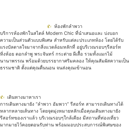
ห้องพักลำพวา
บริการห้องพักในสไตล์ Modern Chic ที่นำเสนอและ บ่งบอก
ความเป็นส่วนตัวแบบพิเศษ สำหรับแต่ละประเภทห้อง โดยได้รับ
แรงบัลดาลใจมาจากสิ่งแวดล้อมหลักที่ อยู่บริเวณรอบๆรีสอร์ท
หิ่งห้อย ดอกลำพู พระจันทร์ กระต่าย ผีเสื้อ รวมทั้งแมกไม้
นานาพรรณ พร้อมด้วยบรรยากาศริมคลอง ให้คุณสัมผัสความเป็น
ธรรมชาติ ตั้งแต่คุณตื่นนอน จนส่งคุณเข้านอน
เดินทางมาหาเรา
การเดินทางมายัง “ลำพวา อัมพวา” รีสอร์ท สามารถเดินทางได้
หลากหลายเส้นทาง โดยจุดมุ่งหมายหลักเมื่อคุณเดินทางมายัง
รีสอร์ทของเราแล้ว บริเวณรอบๆใกล้เคียง มีสถานที่ท่องเที่ยว
มากมายไว้คอยตอนรับท่าน พร้อมมอบประสบการณ์พิเศษของ