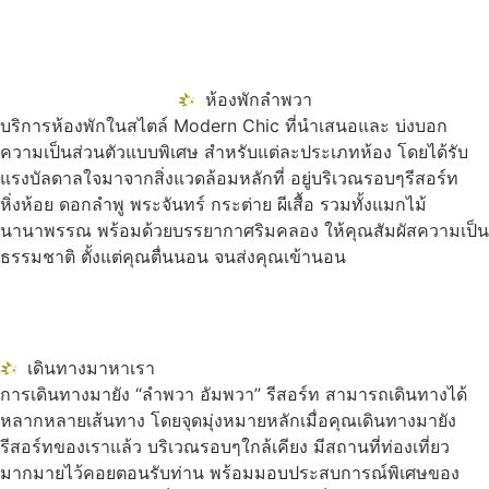
ห้องพักลำพวา
บริการห้องพักในสไตล์ Modern Chic ที่นำเสนอและ บ่งบอก
ความเป็นส่วนตัวแบบพิเศษ สำหรับแต่ละประเภทห้อง โดยได้รับ
แรงบัลดาลใจมาจากสิ่งแวดล้อมหลักที่ อยู่บริเวณรอบๆรีสอร์ท
หิ่งห้อย ดอกลำพู พระจันทร์ กระต่าย ผีเสื้อ รวมทั้งแมกไม้
นานาพรรณ พร้อมด้วยบรรยากาศริมคลอง ให้คุณสัมผัสความเป็น
ธรรมชาติ ตั้งแต่คุณตื่นนอน จนส่งคุณเข้านอน
เดินทางมาหาเรา
การเดินทางมายัง “ลำพวา อัมพวา” รีสอร์ท สามารถเดินทางได้
หลากหลายเส้นทาง โดยจุดมุ่งหมายหลักเมื่อคุณเดินทางมายัง
รีสอร์ทของเราแล้ว บริเวณรอบๆใกล้เคียง มีสถานที่ท่องเที่ยว
มากมายไว้คอยตอนรับท่าน พร้อมมอบประสบการณ์พิเศษของ