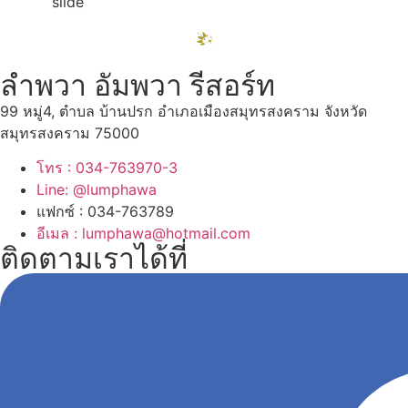
ลำพวา อัมพวา รีสอร์ท
99 หมู่4, ตำบล บ้านปรก อำเภอเมืองสมุทรสงคราม จังหวัด
สมุทรสงคราม 75000
โทร : 034-763970-3
Line: @lumphawa
แฟกซ์ : 034-763789
อีเมล : lumphawa@hotmail.com
ติดตามเราได้ที่