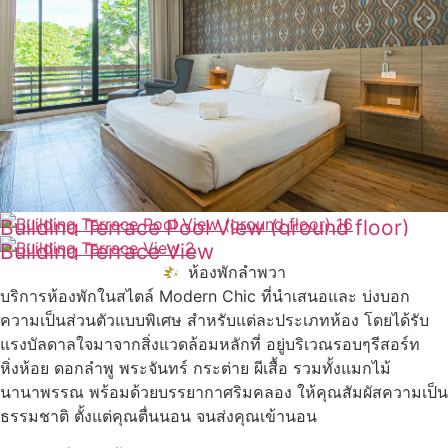
Building Terrace Pool View (ground floor)
Building Terrace View
ดูเพิ่มเติม
ห้องพักลำพวา
ดูเพิ่มเติม
บริการห้องพักในสไตล์ Modern Chic ที่นำเสนอและ บ่งบอก
ความเป็นส่วนตัวแบบพิเศษ สำหรับแต่ละประเภทห้อง โดยได้รับ
แรงบัลดาลใจมาจากสิ่งแวดล้อมหลักที่ อยู่บริเวณรอบๆรีสอร์ท
หิ่งห้อย ดอกลำพู พระจันทร์ กระต่าย ผีเสื้อ รวมทั้งแมกไม้
นานาพรรณ พร้อมด้วยบรรยากาศริมคลอง ให้คุณสัมผัสความเป็น
ธรรมชาติ ตั้งแต่คุณตื่นนอน จนส่งคุณเข้านอน