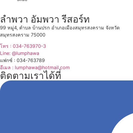
ลำพวา อัมพวา รีสอร์ท
99 หมู่4, ตำบล บ้านปรก อำเภอเมืองสมุทรสงคราม จังหวัด
สมุทรสงคราม 75000
โทร : 034-763970-3
Line: @lumphawa
แฟกซ์ : 034-763789
อีเมล : lumphawa@hotmail.com
ติดตามเราได้ที่