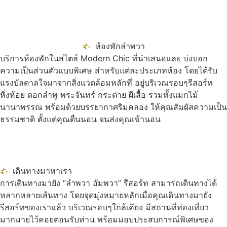
ห้องพักลำพวา
บริการห้องพักในสไตล์ Modern Chic ที่นำเสนอและ บ่งบอก
ความเป็นส่วนตัวแบบพิเศษ สำหรับแต่ละประเภทห้อง โดยได้รับ
แรงบัลดาลใจมาจากสิ่งแวดล้อมหลักที่ อยู่บริเวณรอบๆรีสอร์ท
หิ่งห้อย ดอกลำพู พระจันทร์ กระต่าย ผีเสื้อ รวมทั้งแมกไม้
นานาพรรณ พร้อมด้วยบรรยากาศริมคลอง ให้คุณสัมผัสความเป็น
ธรรมชาติ ตั้งแต่คุณตื่นนอน จนส่งคุณเข้านอน
เดินทางมาหาเรา
การเดินทางมายัง “ลำพวา อัมพวา” รีสอร์ท สามารถเดินทางได้
หลากหลายเส้นทาง โดยจุดมุ่งหมายหลักเมื่อคุณเดินทางมายัง
รีสอร์ทของเราแล้ว บริเวณรอบๆใกล้เคียง มีสถานที่ท่องเที่ยว
มากมายไว้คอยตอนรับท่าน พร้อมมอบประสบการณ์พิเศษของ