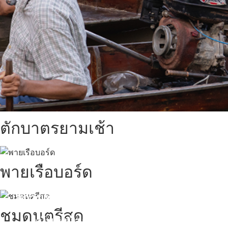
ตักบาตรยามเช้า
พายเรือบอร์ด
สถานที่ท่องเที่ยวรอบรีสอร์ท
ชมดนตรีสด
นับหิ่งห้อย ร้อยลำพู ดูพระจันทร์
"ตลาดน้ำอัมพวา"