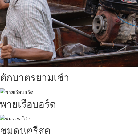
ตักบาตรยามเช้า
พายเรือบอร์ด
สถานที่ท่องเที่ยวรอบรีสอร์ท
ชมดนตรีสด
นับหิ่งห้อย ร้อยลำพู ดูพระจันทร์
"ตลาดน้ำอัมพวา"