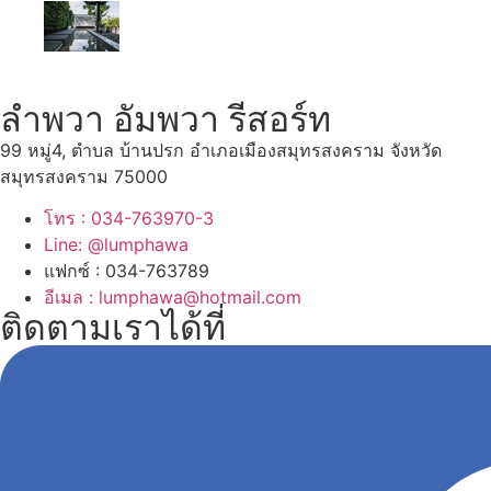
ลำพวา อัมพวา รีสอร์ท
99 หมู่4, ตำบล บ้านปรก อำเภอเมืองสมุทรสงคราม จังหวัด
สมุทรสงคราม 75000
โทร : 034-763970-3
Line: @lumphawa
แฟกซ์ : 034-763789
อีเมล : lumphawa@hotmail.com
ติดตามเราได้ที่