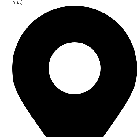
ก.ม.)