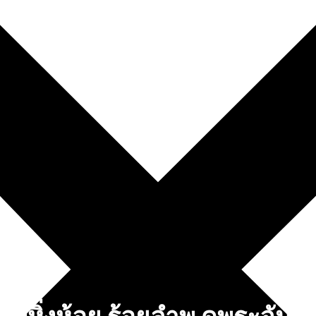
ท
นับหิ่งห้อย ร้อยลำพู ดูพระจันทร