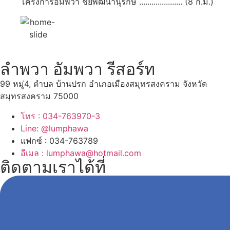
โครงการอัมพวา ชัยพัฒนานุรักษ์ ..................... (8 ก.ม.)
ลำพวา อัมพวา รีสอร์ท
99 หมู่4, ตำบล บ้านปรก อำเภอเมืองสมุทรสงคราม จังหวัด
สมุทรสงคราม 75000
โทร : 034-763970-3
Line: @lumphawa
แฟกซ์ : 034-763789
อีเมล : lumphawa@hotmail.com
ติดตามเราได้ที่