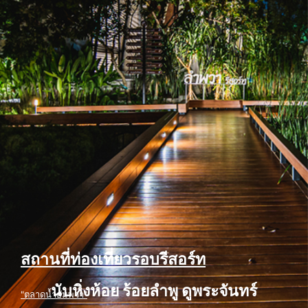
สถานที่ท่องเที่ยวรอบรีสอร์ท
นับหิ่งห้อย ร้อยลำพู ดูพระจันทร์
"ตลาดน้ำอัมพวา"