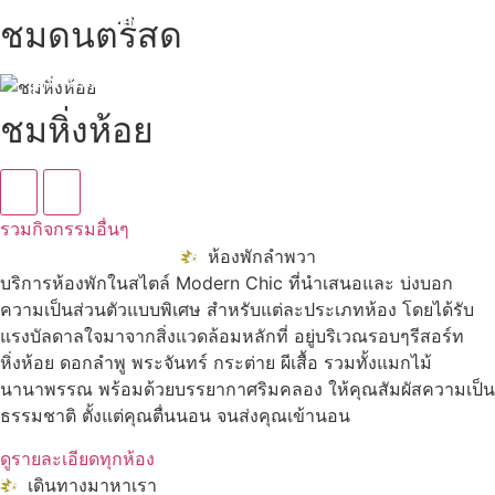
นับหิ่งห้อย ร้อยลำพู ดูพระจันทร์
"ตลาดน้ำอัมพวา"
ชมดนตรีสด
ดูทั้งหมด
ชมหิ่งห้อย
รวมกิจกรรมอื่นๆ
ห้องพักลำพวา
บริการห้องพักในสไตล์ Modern Chic ที่นำเสนอและ บ่งบอก
ความเป็นส่วนตัวแบบพิเศษ สำหรับแต่ละประเภทห้อง โดยได้รับ
แรงบัลดาลใจมาจากสิ่งแวดล้อมหลักที่ อยู่บริเวณรอบๆรีสอร์ท
หิ่งห้อย ดอกลำพู พระจันทร์ กระต่าย ผีเสื้อ รวมทั้งแมกไม้
นานาพรรณ พร้อมด้วยบรรยากาศริมคลอง ให้คุณสัมผัสความเป็น
ธรรมชาติ ตั้งแต่คุณตื่นนอน จนส่งคุณเข้านอน
ดูรายละเอียดทุกห้อง
เดินทางมาหาเรา