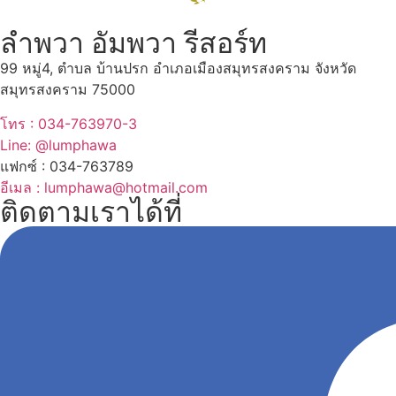
ลำพวา อัมพวา รีสอร์ท
99 หมู่4, ตำบล บ้านปรก อำเภอเมืองสมุทรสงคราม จังหวัด
สมุทรสงคราม 75000
โทร : 034-763970-3
Line: @lumphawa
แฟกซ์ : 034-763789
อีเมล : lumphawa@hotmail.com
ติดตามเราได้ที่