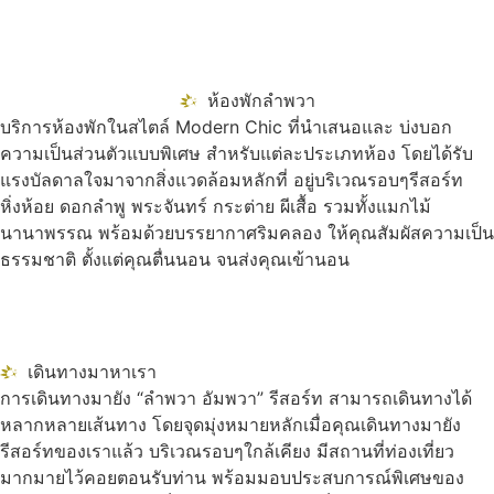
ห้องพักลำพวา
บริการห้องพักในสไตล์ Modern Chic ที่นำเสนอและ บ่งบอก
ความเป็นส่วนตัวแบบพิเศษ สำหรับแต่ละประเภทห้อง โดยได้รับ
แรงบัลดาลใจมาจากสิ่งแวดล้อมหลักที่ อยู่บริเวณรอบๆรีสอร์ท
หิ่งห้อย ดอกลำพู พระจันทร์ กระต่าย ผีเสื้อ รวมทั้งแมกไม้
นานาพรรณ พร้อมด้วยบรรยากาศริมคลอง ให้คุณสัมผัสความเป็น
ธรรมชาติ ตั้งแต่คุณตื่นนอน จนส่งคุณเข้านอน
เดินทางมาหาเรา
การเดินทางมายัง “ลำพวา อัมพวา” รีสอร์ท สามารถเดินทางได้
หลากหลายเส้นทาง โดยจุดมุ่งหมายหลักเมื่อคุณเดินทางมายัง
รีสอร์ทของเราแล้ว บริเวณรอบๆใกล้เคียง มีสถานที่ท่องเที่ยว
มากมายไว้คอยตอนรับท่าน พร้อมมอบประสบการณ์พิเศษของ