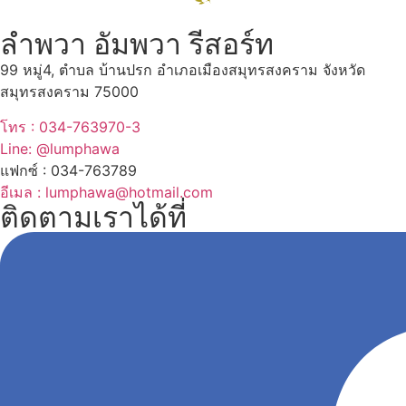
ลำพวา อัมพวา รีสอร์ท
99 หมู่4, ตำบล บ้านปรก อำเภอเมืองสมุทรสงคราม จังหวัด
สมุทรสงคราม 75000
โทร : 034-763970-3
Line: @lumphawa
แฟกซ์ : 034-763789
อีเมล : lumphawa@hotmail.com
ติดตามเราได้ที่