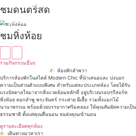
นับหิ่งห้อย ร้อยลำพู ดูพระจันทร์
"ตลาดน้ำอัมพวา"
ชมดนตรีสด
ดูทั้งหมด
ชมหิ่งห้อย
รวมกิจกรรมอื่นๆ
ห้องพักลำพวา
บริการห้องพักในสไตล์ Modern Chic ที่นำเสนอและ บ่งบอก
ความเป็นส่วนตัวแบบพิเศษ สำหรับแต่ละประเภทห้อง โดยได้รับ
แรงบัลดาลใจมาจากสิ่งแวดล้อมหลักที่ อยู่บริเวณรอบๆรีสอร์ท
หิ่งห้อย ดอกลำพู พระจันทร์ กระต่าย ผีเสื้อ รวมทั้งแมกไม้
นานาพรรณ พร้อมด้วยบรรยากาศริมคลอง ให้คุณสัมผัสความเป็น
ธรรมชาติ ตั้งแต่คุณตื่นนอน จนส่งคุณเข้านอน
ดูรายละเอียดทุกห้อง
เดินทางมาหาเรา