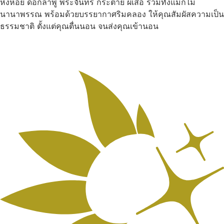
หิ่งห้อย ดอกลำพู พระจันทร์ กระต่าย ผีเสื้อ รวมทั้งแมกไม้
นานาพรรณ พร้อมด้วยบรรยากาศริมคลอง ให้คุณสัมผัสความเป็น
ธรรมชาติ ตั้งแต่คุณตื่นนอน จนส่งคุณเข้านอน