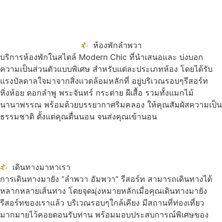
ห้องพักลำพวา
บริการห้องพักในสไตล์ Modern Chic ที่นำเสนอและ บ่งบอก
ความเป็นส่วนตัวแบบพิเศษ สำหรับแต่ละประเภทห้อง โดยได้รับ
แรงบัลดาลใจมาจากสิ่งแวดล้อมหลักที่ อยู่บริเวณรอบๆรีสอร์ท
หิ่งห้อย ดอกลำพู พระจันทร์ กระต่าย ผีเสื้อ รวมทั้งแมกไม้
นานาพรรณ พร้อมด้วยบรรยากาศริมคลอง ให้คุณสัมผัสความเป็น
ธรรมชาติ ตั้งแต่คุณตื่นนอน จนส่งคุณเข้านอน
เดินทางมาหาเรา
การเดินทางมายัง “ลำพวา อัมพวา” รีสอร์ท สามารถเดินทางได้
หลากหลายเส้นทาง โดยจุดมุ่งหมายหลักเมื่อคุณเดินทางมายัง
รีสอร์ทของเราแล้ว บริเวณรอบๆใกล้เคียง มีสถานที่ท่องเที่ยว
มากมายไว้คอยตอนรับท่าน พร้อมมอบประสบการณ์พิเศษของ