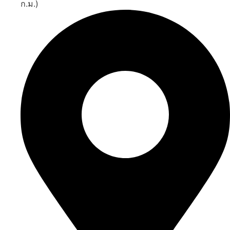
ก.ม.)