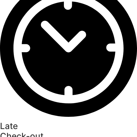
Late
Check-out