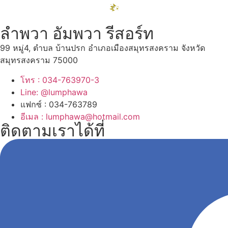
ลำพวา อัมพวา รีสอร์ท
99 หมู่4, ตำบล บ้านปรก อำเภอเมืองสมุทรสงคราม จังหวัด
สมุทรสงคราม 75000
โทร : 034-763970-3
Line: @lumphawa
แฟกซ์ : 034-763789
อีเมล : lumphawa@hotmail.com
ติดตามเราได้ที่