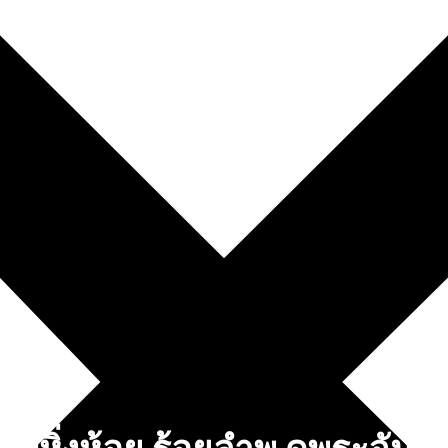
ท
นับหิ่งห้อย ร้อยลำพู ดูพระจันทร