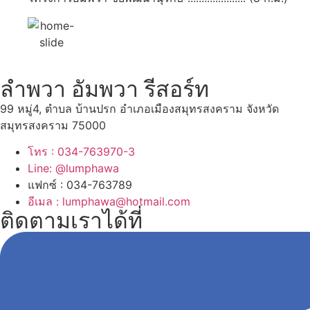
ลำพวา อัมพวา รีสอร์ท
99 หมู่4, ตำบล บ้านปรก อำเภอเมืองสมุทรสงคราม จังหวัด
สมุทรสงคราม 75000
โทร : 034-763970-3
Line: @lumphawa
แฟกซ์ : 034-763789
อีเมล : lumphawa@hotmail.com
ติดตามเราได้ที่