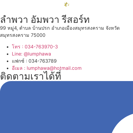
ลำพวา อัมพวา รีสอร์ท
99 หมู่4, ตำบล บ้านปรก อำเภอเมืองสมุทรสงคราม จังหวัด
สมุทรสงคราม 75000
โทร : 034-763970-3
Line: @lumphawa
แฟกซ์ : 034-763789
อีเมล : lumphawa@hotmail.com
ติดตามเราได้ที่