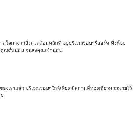
จมาจากสิ่งแวดล้อมหลักที่ อยู่บริเวณรอบๆรีสอร์ท หิ่งห้อย
่คุณตื่นนอน จนส่งคุณเข้านอน
องเราแล้ว บริเวณรอบๆใกล้เคียง มีสถานที่ท่องเที่ยวมากมายไว้
ืม