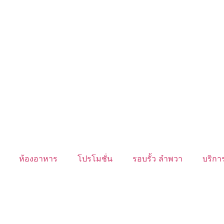
ห้องอาหาร
โปรโมชั่น
รอบรั้ว ลำพวา
บริการ
นับหิ่งห้อย ร้อยลำพู ดูพระจันทร