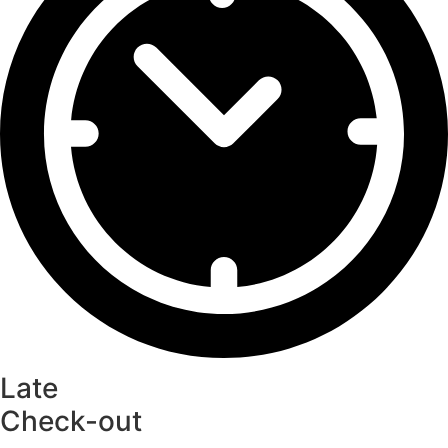
Late
Check-out