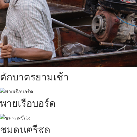
ตักบาตรยามเช้า
พายเรือบอร์ด
สถานที่ท่องเที่ยวรอบรีสอร์ท
ชมดนตรีสด
นับหิ่งห้อย ร้อยลำพู ดูพระจันทร์
"ตลาดน้ำอัมพวา"