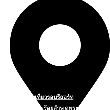
สถานที่ท่องเที่ยวรอบรีสอร์ท
นับหิ่งห้อย ร้อยลำพู ดูพระจันทร์
"ตลาดน้ำอัมพวา"