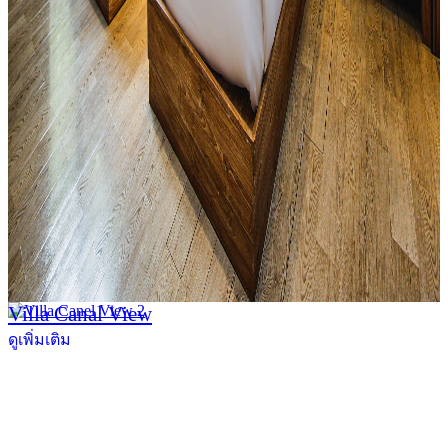
Villa Canal View
ดูเพิ่มเติม
สถานที่ท่องเที่ยวรอบรีสอร์ท
นับหิ่งห้อย ร้อยลำพู ดูพระจันทร์
"ตลาดน้ำอัมพวา"