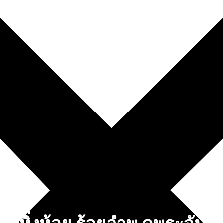
ท
นับหิ่งห้อย ร้อยลำพู ดูพระจันทร