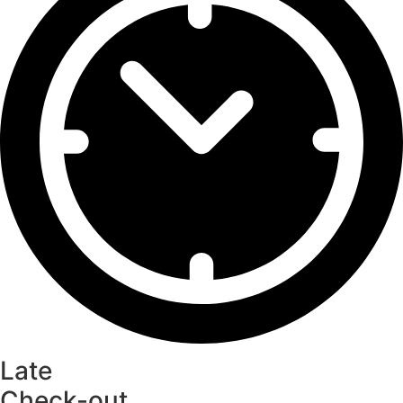
Late
Check-out