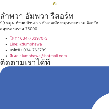
ลำพวา อัมพวา รีสอร์ท
99 หมู่4, ตำบล บ้านปรก อำเภอเมืองสมุทรสงคราม จังหวัด
สมุทรสงคราม 75000
โทร : 034-763970-3
Line: @lumphawa
แฟกซ์ : 034-763789
อีเมล : lumphawa@hotmail.com
ติดตามเราได้ที่